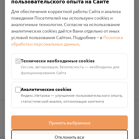
пользовательского опыта на Сайте
Политика конфиденциальности
Промо-материалы
Для обеспечения корректной работы Сайта и анализа
поведения Посетителей мы используем cookies и
Настройки cookies
аналогичные технологии. Согласие на использование
аналитических cookies даётся Вами отдельно от иных
Общество с ограниченной ответственностью «Смоленский
условий пользования Сайтом. Подробнее – в
Политике
Проект Помним»
обработки персональных данных
.
ИНН: 6700029207 ОГРН: 1256700001986
Юридический адрес: 216790, Смоленская область, р-н
Технически необходимые cookies
Руднянский, г. Рудня, улица Западная, д. 26А, пом. 18
Сессия, авторизация, безопасность — необходимы для
Номер счёта: 40702810901130004287 в АО "АЛЬФА-БАНК"
функционирования Сайта
Кор. счёт: 30101810200000000593
Аналитические cookies
Яндекс.Метрика — улучшение пользовательского опыта,
статистический анализ, оптимизация контента
info@pomnim.online
Принять выбранные
?
Отклонить все