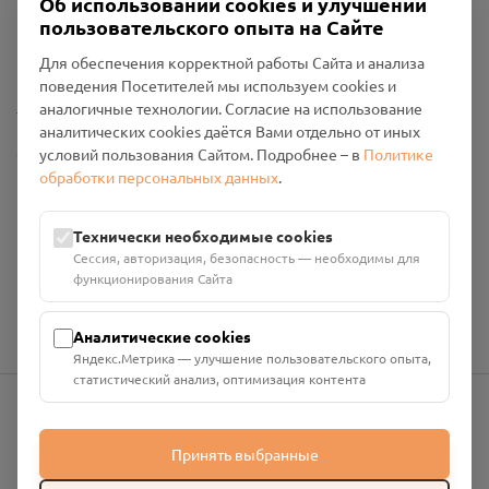
Об использовании cookies и улучшении
Пользовательское соглашение
пользовательского опыта на Сайте
Политика конфиденциальности
Промо-материалы
Для обеспечения корректной работы Сайта и анализа
поведения Посетителей мы используем cookies и
Настройки cookies
аналогичные технологии. Согласие на использование
аналитических cookies даётся Вами отдельно от иных
Общество с ограниченной ответственностью «Смоленский
условий пользования Сайтом. Подробнее – в
Политике
Проект Помним»
обработки персональных данных
.
ИНН: 6700029207 ОГРН: 1256700001986
Юридический адрес: 216790, Смоленская область, р-н
Технически необходимые cookies
Руднянский, г. Рудня, улица Западная, д. 26А, пом. 18
Сессия, авторизация, безопасность — необходимы для
Номер счёта: 40702810901130004287 в АО "АЛЬФА-БАНК"
функционирования Сайта
Кор. счёт: 30101810200000000593
Аналитические cookies
Яндекс.Метрика — улучшение пользовательского опыта,
статистический анализ, оптимизация контента
info@pomnim.online
Принять выбранные