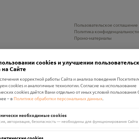
Пользовательское соглашение
Политика конфиденциальности
Промо-материалы
Настройки cookies
пользовании cookies и улучшении пользовательс
 на Сайте
спечения корректной работы Сайта и анализа поведения Посетите
уем cookies и аналогичные технологии. Согласие на использование
оленский Проект Помним»
ческих cookies даётся Вами отдельно от иных условий пользования 
ее – в
Политике обработки персональных данных
.
н Руднянский, г. Рудня, улица Западная, д. 26А, пом. 18
ФА-БАНК"
хнически необходимые cookies
сия, авторизация, безопасность — необходимы для функционирования Сайта
алитические cookies