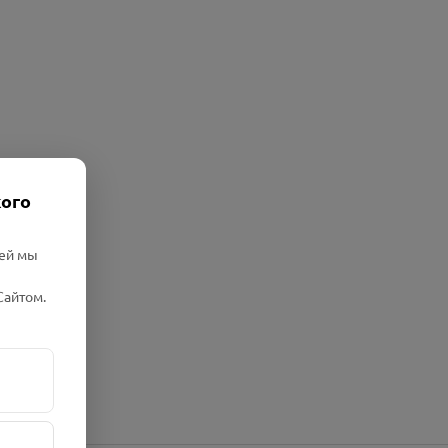
кого
лей мы
Сайтом.