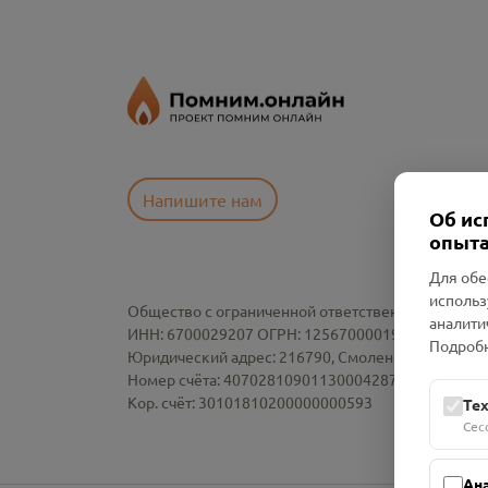
Напишите нам
Об ис
опыта
Для обе
использ
Общество с ограниченной ответственностью «См
аналити
ИНН: 6700029207 ОГРН: 1256700001986
Подробн
Юридический адрес: 216790, Смоленская область, р-
Номер счёта: 40702810901130004287 в АО "АЛЬ
Кор. счёт: 30101810200000000593
Те
Сес
Ан