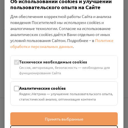
Об использовании cookies и улучшении
Пользовательское соглашение
пользовательского опыта на Сайте
Политика конфиденциальности
Промо-материалы
Для обеспечения корректной работы Сайта и анализа
поведения Посетителей мы используем cookies и
Настройки cookies
аналогичные технологии. Согласие на использование
аналитических cookies даётся Вами отдельно от иных
Общество с ограниченной ответственностью «Смоленский
условий пользования Сайтом. Подробнее – в
Политике
Проект Помним»
обработки персональных данных
.
ИНН: 6700029207 ОГРН: 1256700001986
Юридический адрес: 216790, Смоленская область, р-н
Технически необходимые cookies
Руднянский, г. Рудня, улица Западная, д. 26А, пом. 18
Сессия, авторизация, безопасность — необходимы для
Номер счёта: 40702810901130004287 в АО "АЛЬФА-БАНК"
функционирования Сайта
Кор. счёт: 30101810200000000593
Аналитические cookies
Яндекс.Метрика — улучшение пользовательского опыта,
статистический анализ, оптимизация контента
info@pomnim.online
Принять выбранные