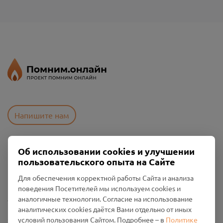
Напишите нам
Об использовании cookies и улучшении
Пользовательское соглашение
пользовательского опыта на Сайте
Политика конфиденциальности
Промо-материалы
Для обеспечения корректной работы Сайта и анализа
поведения Посетителей мы используем cookies и
Настройки cookies
аналогичные технологии. Согласие на использование
аналитических cookies даётся Вами отдельно от иных
Общество с ограниченной ответственностью «Смоленский
условий пользования Сайтом. Подробнее – в
Политике