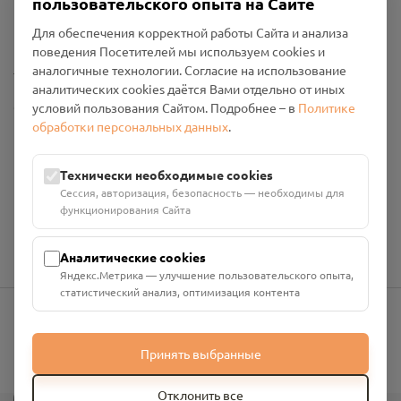
пользовательского опыта на Сайте
Политика конфиденциальности
Промо-материалы
Для обеспечения корректной работы Сайта и анализа
поведения Посетителей мы используем cookies и
Настройки cookies
аналогичные технологии. Согласие на использование
аналитических cookies даётся Вами отдельно от иных
Общество с ограниченной ответственностью «Смоленский
условий пользования Сайтом. Подробнее – в
Политике
Проект Помним»
обработки персональных данных
.
ИНН: 6700029207 ОГРН: 1256700001986
Юридический адрес: 216790, Смоленская область, р-н
Технически необходимые cookies
Руднянский, г. Рудня, улица Западная, д. 26А, пом. 18
Сессия, авторизация, безопасность — необходимы для
Номер счёта: 40702810901130004287 в АО "АЛЬФА-БАНК"
функционирования Сайта
Кор. счёт: 30101810200000000593
Аналитические cookies
Яндекс.Метрика — улучшение пользовательского опыта,
статистический анализ, оптимизация контента
info@pomnim.online
Принять выбранные
?
Отклонить все