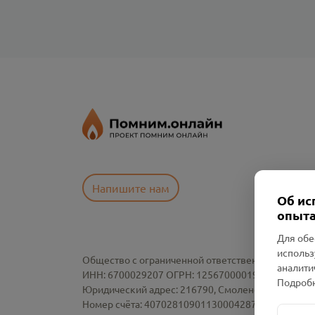
Напишите нам
Об ис
опыта
Для обе
использ
Общество с ограниченной ответственностью «См
аналити
ИНН: 6700029207 ОГРН: 1256700001986
Подробн
Юридический адрес: 216790, Смоленская область, р-
Номер счёта: 40702810901130004287 в АО "АЛЬ