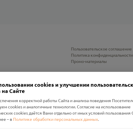
Пользовательское соглашение
Политика конфиденциальности
Промо-материалы
Настройки cookies
пользовании cookies и улучшении пользовательс
 на Сайте
спечения корректной работы Сайта и анализа поведения Посетите
уем cookies и аналогичные технологии. Согласие на использование
оленский Проект Помним»
ческих cookies даётся Вами отдельно от иных условий пользования 
ее – в
Политике обработки персональных данных
.
н Руднянский, г. Рудня, улица Западная, д. 26А, пом. 18
ФА-БАНК"