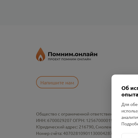
Напишите нам
Об ис
опыта
Для обе
использ
Общество с ограниченной ответственностью «См
аналити
ИНН: 6700029207 ОГРН: 1256700001986
Подробн
Юридический адрес: 216790, Смоленская область, р-
Номер счёта: 40702810901130004287 в АО "АЛЬ