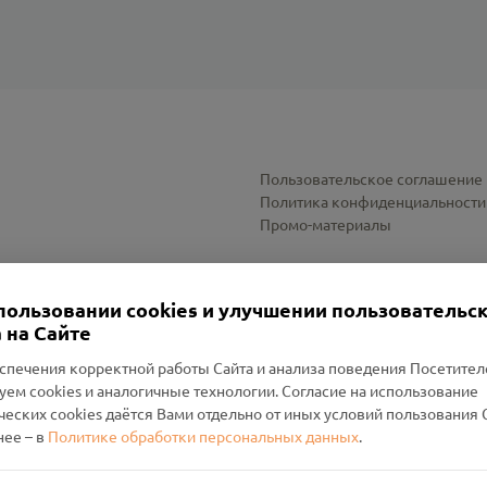
Пользовательское соглашение
Политика конфиденциальности
Промо-материалы
Настройки cookies
пользовании cookies и улучшении пользовательс
 на Сайте
спечения корректной работы Сайта и анализа поведения Посетите
уем cookies и аналогичные технологии. Согласие на использование
оленский Проект Помним»
ческих cookies даётся Вами отдельно от иных условий пользования 
ее – в
Политике обработки персональных данных
.
н Руднянский, г. Рудня, улица Западная, д. 26А, пом. 18
ФА-БАНК"