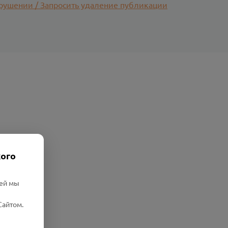
рушении / Запросить удаление публикации
кого
лей мы
Сайтом.