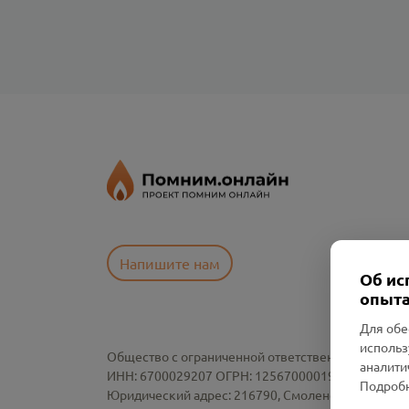
Напишите нам
Об ис
опыта
Для обе
использ
Общество с ограниченной ответственностью «См
аналити
ИНН: 6700029207 ОГРН: 1256700001986
Подробн
Юридический адрес: 216790, Смоленская область, р-