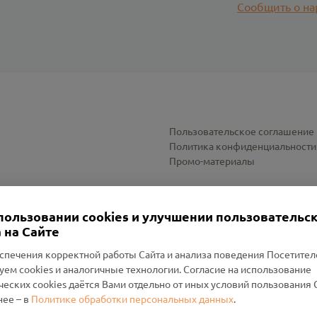
Сообщить о на
Пользовательское соглашение
Политика конфиденциальности
Промо-материалы
Настройки cookies
пользовании cookies и улучшении пользовательс
 на Сайте
спечения корректной работы Сайта и анализа поведения Посетите
уем cookies и аналогичные технологии. Согласие на использование
оленский Проект Помним»
ческих cookies даётся Вами отдельно от иных условий пользования 
ее – в
Политике обработки персональных данных
.
н Руднянский, г. Рудня, улица Западная, д. 26А, пом. 18