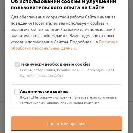
Об использовании cookies и улучшении
Пользовательское соглашение
пользовательского опыта на Сайте
Политика конфиденциальности
Промо-материалы
Для обеспечения корректной работы Сайта и анализа
поведения Посетителей мы используем cookies и
Настройки cookies
аналогичные технологии. Согласие на использование
аналитических cookies даётся Вами отдельно от иных
Общество с ограниченной ответственностью «Смоленский
условий пользования Сайтом. Подробнее – в
Политике
Проект Помним»
обработки персональных данных
.
ИНН: 6700029207 ОГРН: 1256700001986
Юридический адрес: 216790, Смоленская область, р-н
Технически необходимые cookies
Руднянский, г. Рудня, улица Западная, д. 26А, пом. 18
Сессия, авторизация, безопасность — необходимы для
Номер счёта: 40702810901130004287 в АО "АЛЬФА-БАНК"
функционирования Сайта
Кор. счёт: 30101810200000000593
Аналитические cookies
Яндекс.Метрика — улучшение пользовательского опыта,
статистический анализ, оптимизация контента
info@pomnim.online
Принять выбранные