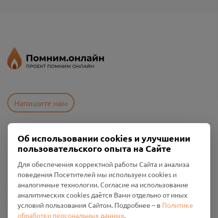
Напишите нам
Об использовании cookies и улучшении
Пользовательское соглашение
пользовательского опыта на Сайте
Политика конфиденциальности
Промо-материалы
Для обеспечения корректной работы Сайта и анализа
поведения Посетителей мы используем cookies и
Настройки cookies
аналогичные технологии. Согласие на использование
аналитических cookies даётся Вами отдельно от иных
Общество с ограниченной ответственностью «Смоленский
условий пользования Сайтом. Подробнее – в
Политике
Проект Помним»
обработки персональных данных
.