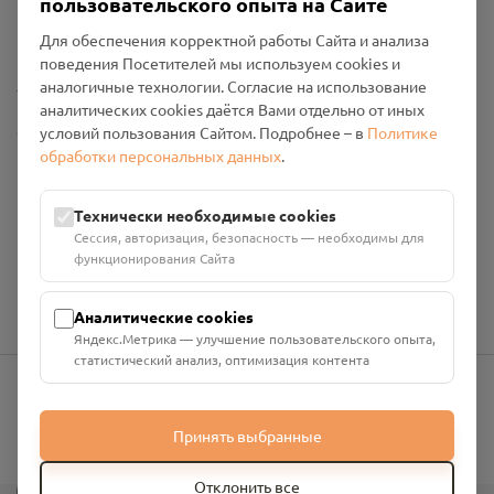
пользовательского опыта на Сайте
Политика конфиденциальности
Промо-материалы
Для обеспечения корректной работы Сайта и анализа
поведения Посетителей мы используем cookies и
Настройки cookies
аналогичные технологии. Согласие на использование
аналитических cookies даётся Вами отдельно от иных
Общество с ограниченной ответственностью «Смоленский
условий пользования Сайтом. Подробнее – в
Политике
Проект Помним»
обработки персональных данных
.
ИНН: 6700029207 ОГРН: 1256700001986
Юридический адрес: 216790, Смоленская область, р-н
Технически необходимые cookies
Руднянский, г. Рудня, улица Западная, д. 26А, пом. 18
Сессия, авторизация, безопасность — необходимы для
Номер счёта: 40702810901130004287 в АО "АЛЬФА-БАНК"
функционирования Сайта
Кор. счёт: 30101810200000000593
Аналитические cookies
Яндекс.Метрика — улучшение пользовательского опыта,
статистический анализ, оптимизация контента
info@pomnim.online
Принять выбранные
?
Отклонить все