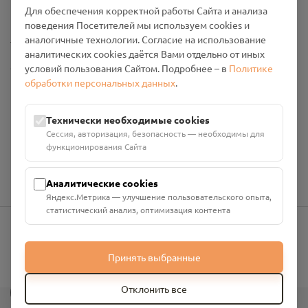
Промо-материалы
Для обеспечения корректной работы Сайта и анализа
поведения Посетителей мы используем cookies и
Настройки cookies
аналогичные технологии. Согласие на использование
аналитических cookies даётся Вами отдельно от иных
Общество с ограниченной ответственностью «Смоленский
условий пользования Сайтом. Подробнее – в
Политике
Проект Помним»
обработки персональных данных
.
ИНН: 6700029207 ОГРН: 1256700001986
Юридический адрес: 216790, Смоленская область, р-н
Технически необходимые cookies
Руднянский, г. Рудня, улица Западная, д. 26А, пом. 18
Сессия, авторизация, безопасность — необходимы для
Номер счёта: 40702810901130004287 в АО "АЛЬФА-БАНК"
функционирования Сайта
Кор. счёт: 30101810200000000593
Аналитические cookies
Яндекс.Метрика — улучшение пользовательского опыта,
статистический анализ, оптимизация контента
info@pomnim.online
Принять выбранные
?
Отклонить все
Все права защищены ©
2026
“Проект Помним”