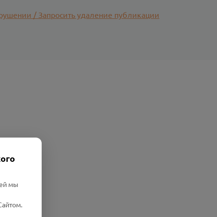
рушении / Запросить удаление публикации
кого
лей мы
Сайтом.