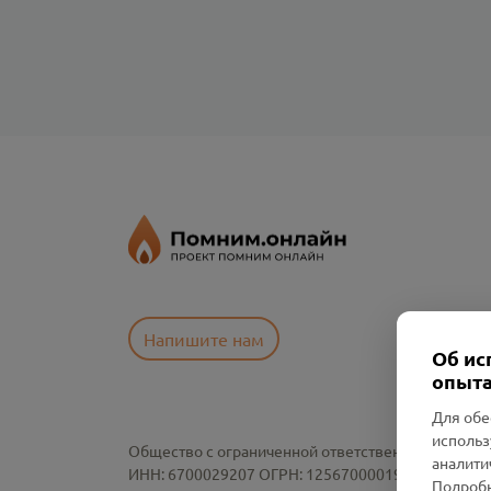
Напишите нам
Об ис
опыта
Для обе
использ
Общество с ограниченной ответственностью «См
аналити
ИНН: 6700029207 ОГРН: 1256700001986
Подробн