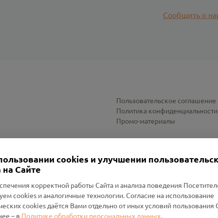
Сообщить о на
Пользовательское соглашение
Политика конфиденциальности
Промо-материалы
Настройки cookies
пользовании cookies и улучшении пользовательс
 на Сайте
спечения корректной работы Сайта и анализа поведения Посетите
уем cookies и аналогичные технологии. Согласие на использование
оленский Проект Помним»
ческих cookies даётся Вами отдельно от иных условий пользования 
ее – в
Политике обработки персональных данных
.