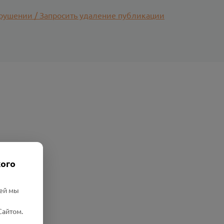
рушении / Запросить удаление публикации
кого
лей мы
Сайтом.