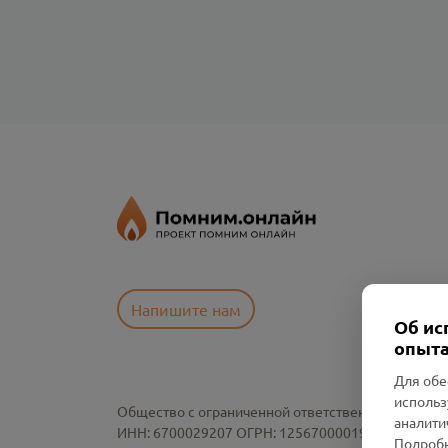
Напишите нам
Об ис
опыта
Для обе
использ
Общество с ограниченной ответственностью «См
аналити
ИНН: 6700029207 ОГРН: 1256700001986
Подробн