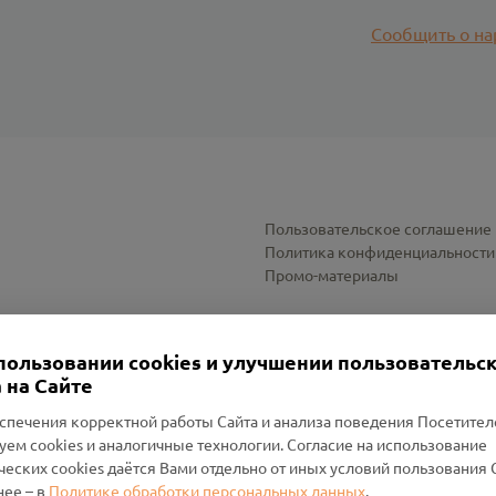
Сообщить о на
Пользовательское соглашение
Политика конфиденциальности
Промо-материалы
Настройки cookies
пользовании cookies и улучшении пользовательс
 на Сайте
спечения корректной работы Сайта и анализа поведения Посетите
уем cookies и аналогичные технологии. Согласие на использование
оленский Проект Помним»
ческих cookies даётся Вами отдельно от иных условий пользования 
ее – в
Политике обработки персональных данных
.