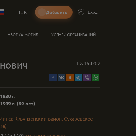
RUB
Вход
Добавить
УБОРКА МОГИЛ
УСЛУГИ ОРГАНИЗАЦИЙ
анович
ID:
193282
1930 г.
1999 г.
(69 лет)
 Минск, Фрунзенский район, Сухаревское
ие)
,
27.451770
на карте
маршрут