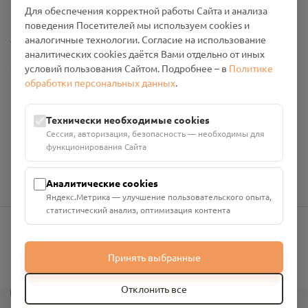
Промо-материалы
Для обеспечения корректной работы Сайта и анализа
поведения Посетителей мы используем cookies и
Настройки cookies
аналогичные технологии. Согласие на использование
аналитических cookies даётся Вами отдельно от иных
Общество с ограниченной ответственностью «Смоленский
условий пользования Сайтом. Подробнее – в
Политике
Проект Помним»
обработки персональных данных
.
ИНН: 6700029207 ОГРН: 1256700001986
Юридический адрес: 216790, Смоленская область, р-н
Технически необходимые cookies
Руднянский, г. Рудня, улица Западная, д. 26А, пом. 18
Сессия, авторизация, безопасность — необходимы для
Номер счёта: 40702810901130004287 в АО "АЛЬФА-БАНК"
функционирования Сайта
Кор. счёт: 30101810200000000593
Аналитические cookies
Яндекс.Метрика — улучшение пользовательского опыта,
статистический анализ, оптимизация контента
info@pomnim.online
Принять выбранные
?
Отклонить все
Все права защищены ©
2026
“Проект Помним”