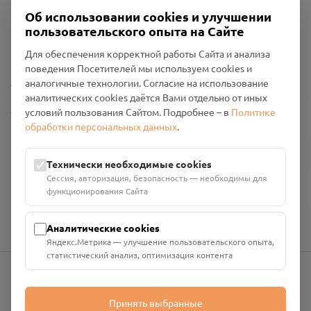
Об использовании cookies и улучшении
Пользовательское соглашение
пользовательского опыта на Сайте
Политика конфиденциальности
Промо-материалы
Для обеспечения корректной работы Сайта и анализа
поведения Посетителей мы используем cookies и
Настройки cookies
аналогичные технологии. Согласие на использование
аналитических cookies даётся Вами отдельно от иных
Общество с ограниченной ответственностью «Смоленский
условий пользования Сайтом. Подробнее – в
Политике
Проект Помним»
обработки персональных данных
.
ИНН: 6700029207 ОГРН: 1256700001986
Юридический адрес: 216790, Смоленская область, р-н
Технически необходимые cookies
Руднянский, г. Рудня, улица Западная, д. 26А, пом. 18
Сессия, авторизация, безопасность — необходимы для
Номер счёта: 40702810901130004287 в АО "АЛЬФА-БАНК"
функционирования Сайта
Кор. счёт: 30101810200000000593
Аналитические cookies
Яндекс.Метрика — улучшение пользовательского опыта,
статистический анализ, оптимизация контента
info@pomnim.online
Принять выбранные