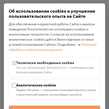
Об использовании cookies и улучшении
Пользовательское соглашение
пользовательского опыта на Сайте
Политика конфиденциальности
Промо-материалы
Для обеспечения корректной работы Сайта и анализа
поведения Посетителей мы используем cookies и
Настройки cookies
аналогичные технологии. Согласие на использование
аналитических cookies даётся Вами отдельно от иных
Общество с ограниченной ответственностью «Смоленский
условий пользования Сайтом. Подробнее – в
Политике
Проект Помним»
обработки персональных данных
.
ИНН: 6700029207 ОГРН: 1256700001986
Юридический адрес: 216790, Смоленская область, р-н
Технически необходимые cookies
Руднянский, г. Рудня, улица Западная, д. 26А, пом. 18
Сессия, авторизация, безопасность — необходимы для
Номер счёта: 40702810901130004287 в АО "АЛЬФА-БАНК"
функционирования Сайта
Кор. счёт: 30101810200000000593
Аналитические cookies
Яндекс.Метрика — улучшение пользовательского опыта,
статистический анализ, оптимизация контента
info@pomnim.online