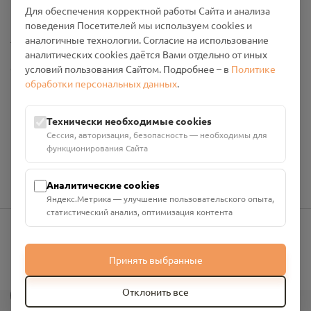
Промо-материалы
Для обеспечения корректной работы Сайта и анализа
поведения Посетителей мы используем cookies и
Настройки cookies
аналогичные технологии. Согласие на использование
аналитических cookies даётся Вами отдельно от иных
Общество с ограниченной ответственностью «Смоленский
условий пользования Сайтом. Подробнее – в
Политике
Проект Помним»
обработки персональных данных
.
ИНН: 6700029207 ОГРН: 1256700001986
Юридический адрес: 216790, Смоленская область, р-н
Технически необходимые cookies
Руднянский, г. Рудня, улица Западная, д. 26А, пом. 18
Сессия, авторизация, безопасность — необходимы для
Номер счёта: 40702810901130004287 в АО "АЛЬФА-БАНК"
функционирования Сайта
Кор. счёт: 30101810200000000593
Аналитические cookies
Яндекс.Метрика — улучшение пользовательского опыта,
статистический анализ, оптимизация контента
info@pomnim.online
Принять выбранные
?
Отклонить все
Все права защищены ©
2026
“Проект Помним”