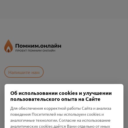
Напишите нам
Об использовании cookies и улучшении
Пользовательское соглашение
пользовательского опыта на Сайте
Политика конфиденциальности
Промо-материалы
Для обеспечения корректной работы Сайта и анализа
поведения Посетителей мы используем cookies и
Настройки cookies
аналогичные технологии. Согласие на использование
аналитических cookies даётся Вами отдельно от иных