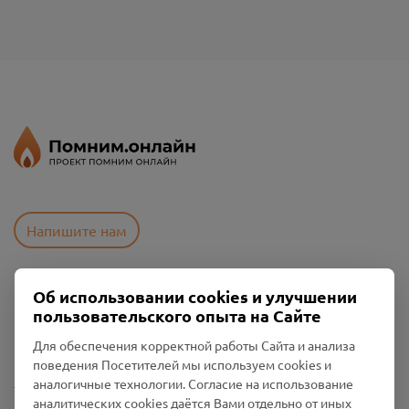
Напишите нам
Об использовании cookies и улучшении
Пользовательское соглашение
пользовательского опыта на Сайте
Политика конфиденциальности
Промо-материалы
Для обеспечения корректной работы Сайта и анализа
поведения Посетителей мы используем cookies и
Настройки cookies
аналогичные технологии. Согласие на использование
аналитических cookies даётся Вами отдельно от иных