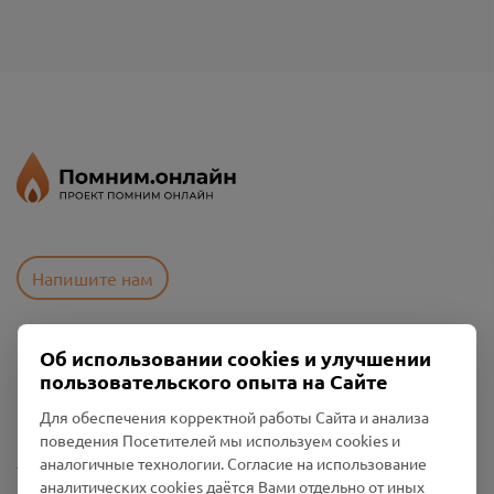
Напишите нам
Об использовании cookies и улучшении
Пользовательское соглашение
пользовательского опыта на Сайте
Политика конфиденциальности
Промо-материалы
Для обеспечения корректной работы Сайта и анализа
поведения Посетителей мы используем cookies и
Настройки cookies
аналогичные технологии. Согласие на использование
аналитических cookies даётся Вами отдельно от иных