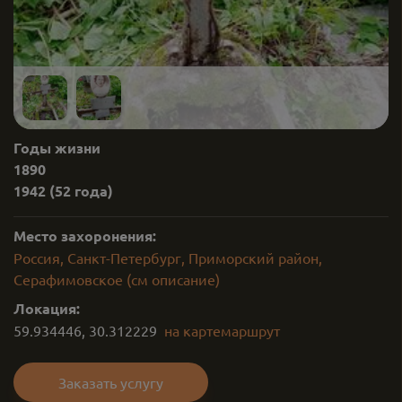
Годы жизни
1890
1942
(52 года)
Место захоронения:
Россия, Санкт-Петербург, Приморский район,
Серафимовское (см описание)
Локация:
59.934446
,
30.312229
на карте
маршрут
Заказать услугу