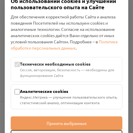
Об использовании cookies и улучшении
Пользовательское соглашение
пользовательского опыта на Сайте
Политика конфиденциальности
Промо-материалы
Для обеспечения корректной работы Сайта и анализа
поведения Посетителей мы используем cookies и
Настройки cookies
аналогичные технологии. Согласие на использование
аналитических cookies даётся Вами отдельно от иных
Общество с ограниченной ответственностью «Смоленский
условий пользования Сайтом. Подробнее – в
Политике
Проект Помним»
обработки персональных данных
.
ИНН: 6700029207 ОГРН: 1256700001986
Юридический адрес: 216790, Смоленская область, р-н
Технически необходимые cookies
Руднянский, г. Рудня, улица Западная, д. 26А, пом. 18
Сессия, авторизация, безопасность — необходимы для
Номер счёта: 40702810901130004287 в АО "АЛЬФА-БАНК"
функционирования Сайта
Кор. счёт: 30101810200000000593
Аналитические cookies
Яндекс.Метрика — улучшение пользовательского опыта,
статистический анализ, оптимизация контента
info@pomnim.online
Принять выбранные