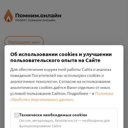
Напишите нам
Об использовании cookies и улучшении
пользовательского опыта на Сайте
Пользовательское соглашение
Для обеспечения корректной работы Сайта и анализа
Политика конфиденциальности
поведения Посетителей мы используем cookies и
Промо-материалы
аналогичные технологии. Согласие на использование
аналитических cookies даётся Вами отдельно от иных
Настройки cookies
условий пользования Сайтом. Подробнее – в
Политике
обработки персональных данных
.
Общество с ограниченной ответственностью «Смоленский
Проект Помним»
ИНН: 6700029207 ОГРН: 1256700001986
Технически необходимые cookies
Юридический адрес: 216790, Смоленская область, р-н
Сессия, авторизация, безопасность — необходимы для
Руднянский, г. Рудня, улица Западная, д. 26А, пом. 18
функционирования Сайта