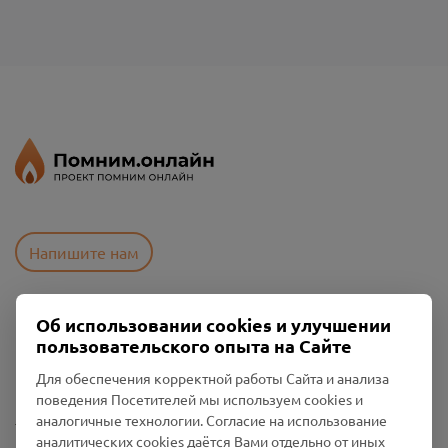
Напишите нам
Об использовании cookies и улучшении
Пользовательское соглашение
пользовательского опыта на Сайте
Политика конфиденциальности
Промо-материалы
Для обеспечения корректной работы Сайта и анализа
поведения Посетителей мы используем cookies и
Настройки cookies
аналогичные технологии. Согласие на использование
аналитических cookies даётся Вами отдельно от иных