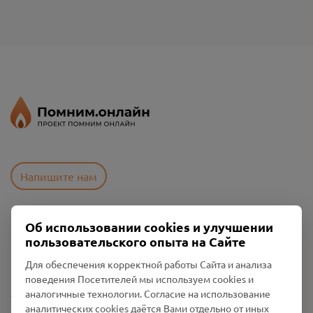
Напишите нам
Об использовании cookies и улучшении
Пользовательское соглашение
пользовательского опыта на Сайте
Политика конфиденциальности
Промо-материалы
Для обеспечения корректной работы Сайта и анализа
поведения Посетителей мы используем cookies и
Настройки cookies
аналогичные технологии. Согласие на использование
аналитических cookies даётся Вами отдельно от иных