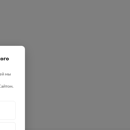
кого
лей мы
Сайтом.