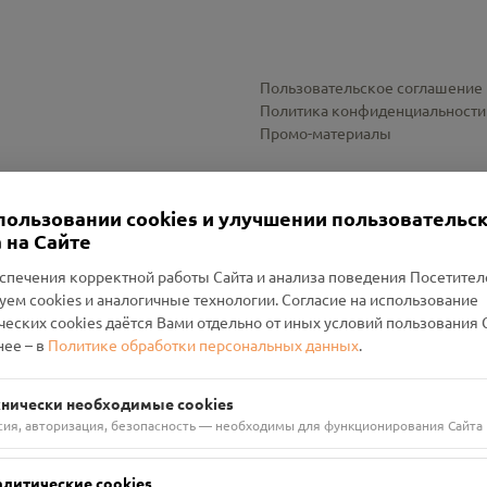
Пользовательское соглашение
Политика конфиденциальности
Промо-материалы
Настройки cookies
пользовании cookies и улучшении пользовательс
 на Сайте
спечения корректной работы Сайта и анализа поведения Посетите
уем cookies и аналогичные технологии. Согласие на использование
оленский Проект Помним»
ческих cookies даётся Вами отдельно от иных условий пользования 
ее – в
Политике обработки персональных данных
.
н Руднянский, г. Рудня, улица Западная, д. 26А, пом. 18
ФА-БАНК"
хнически необходимые cookies
сия, авторизация, безопасность — необходимы для функционирования Сайта
алитические cookies