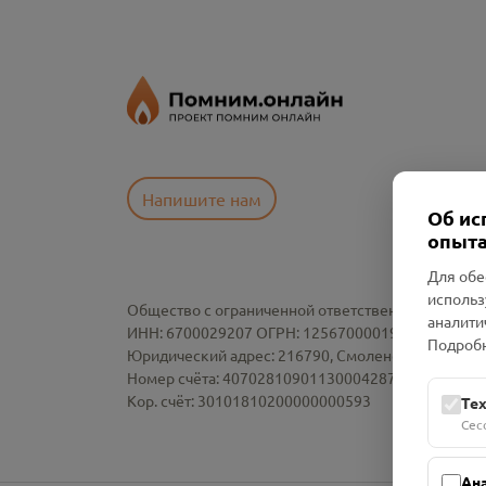
Напишите нам
Об ис
опыта
Для обе
использ
Общество с ограниченной ответственностью «См
аналити
ИНН: 6700029207 ОГРН: 1256700001986
Подробн
Юридический адрес: 216790, Смоленская область, р-
Номер счёта: 40702810901130004287 в АО "АЛЬ
Кор. счёт: 30101810200000000593
Те
Сес
Ан