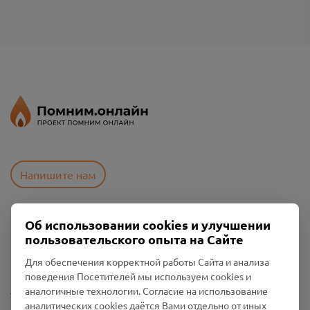
Напишите нам
Об использовании cookies и улучшении
Пользовательское соглашение
пользовательского опыта на Сайте
Политика конфиденциальности
Промо-материалы
Для обеспечения корректной работы Сайта и анализа
поведения Посетителей мы используем cookies и
Настройки cookies
аналогичные технологии. Согласие на использование
аналитических cookies даётся Вами отдельно от иных