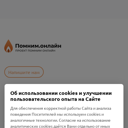
Напишите нам
Об использовании cookies и улучшении
Пользовательское соглашение
пользовательского опыта на Сайте
Политика конфиденциальности
Промо-материалы
Для обеспечения корректной работы Сайта и анализа
поведения Посетителей мы используем cookies и
Настройки cookies
аналогичные технологии. Согласие на использование
аналитических cookies даётся Вами отдельно от иных