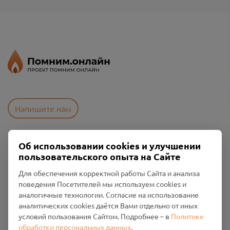
Напишите нам
Об использовании cookies и улучшении
Пользовательское соглашение
пользовательского опыта на Сайте
Политика конфиденциальности
Промо-материалы
Для обеспечения корректной работы Сайта и анализа
поведения Посетителей мы используем cookies и
Настройки cookies
аналогичные технологии. Согласие на использование
аналитических cookies даётся Вами отдельно от иных
Общество с ограниченной ответственностью «Смоленский
условий пользования Сайтом. Подробнее – в
Политике
Проект Помним»
обработки персональных данных
.