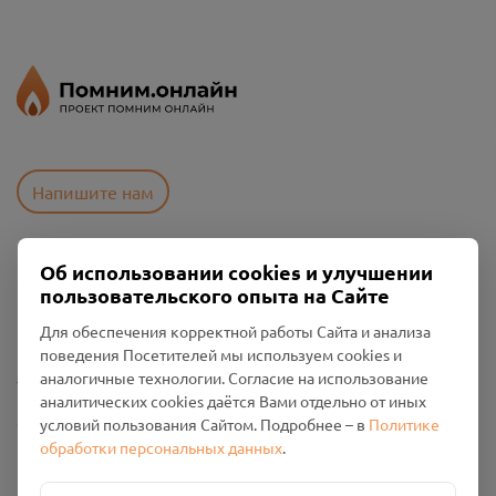
Напишите нам
Об использовании cookies и улучшении
Пользовательское соглашение
пользовательского опыта на Сайте
Политика конфиденциальности
Промо-материалы
Для обеспечения корректной работы Сайта и анализа
поведения Посетителей мы используем cookies и
Настройки cookies
аналогичные технологии. Согласие на использование
аналитических cookies даётся Вами отдельно от иных
Общество с ограниченной ответственностью «Смоленский
условий пользования Сайтом. Подробнее – в
Политике
Проект Помним»
обработки персональных данных
.
ИНН: 6700029207 ОГРН: 1256700001986
Юридический адрес: 216790, Смоленская область, р-н