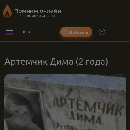
Добавить
RUB
Артемчик Дима
(2 года)