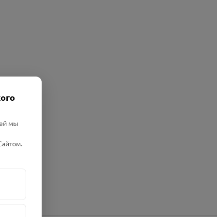
кого
лей мы
Сайтом.