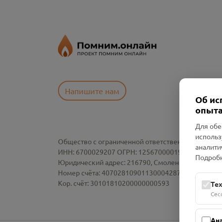
Напишите нам
Об ис
опыта
Для обе
использ
Общество с ограниченной ответственностью «См
аналити
ИНН: 6700029207 ОГРН: 1256700001986
Подробн
Юридический адрес: 216790, Смоленская область, р-
Номер счёта: 40702810901130004287 в АО "АЛЬ
Кор. счёт: 30101810200000000593
Те
Сес
Ан