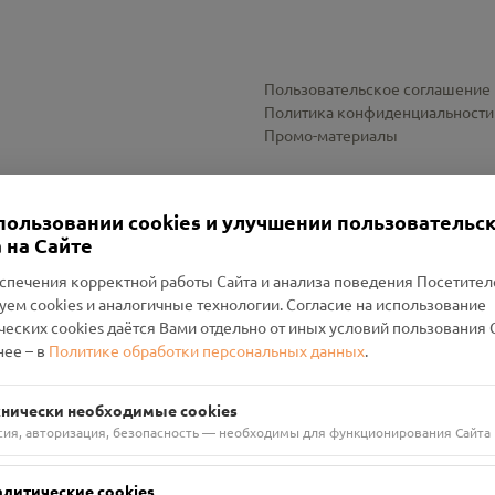
Пользовательское соглашение
Политика конфиденциальности
Промо-материалы
Настройки cookies
пользовании cookies и улучшении пользовательс
 на Сайте
спечения корректной работы Сайта и анализа поведения Посетите
уем cookies и аналогичные технологии. Согласие на использование
оленский Проект Помним»
ческих cookies даётся Вами отдельно от иных условий пользования 
ее – в
Политике обработки персональных данных
.
н Руднянский, г. Рудня, улица Западная, д. 26А, пом. 18
ФА-БАНК"
хнически необходимые cookies
сия, авторизация, безопасность — необходимы для функционирования Сайта
алитические cookies