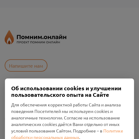
Напишите нам
Об использовании cookies и улучшении
Пользовательское соглашение
пользовательского опыта на Сайте
Политика конфиденциальности
Промо-материалы
Для обеспечения корректной работы Сайта и анализа
поведения Посетителей мы используем cookies и
Настройки cookies
аналогичные технологии. Согласие на использование
аналитических cookies даётся Вами отдельно от иных
Общество с ограниченной ответственностью «Смоленский
условий пользования Сайтом. Подробнее – в
Политике
Проект Помним»
обработки персональных данных
.