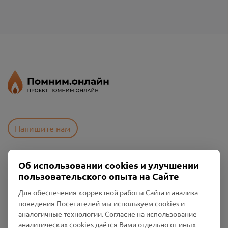
Напишите нам
Об использовании cookies и улучшении
Пользовательское соглашение
пользовательского опыта на Сайте
Политика конфиденциальности
Промо-материалы
Для обеспечения корректной работы Сайта и анализа
поведения Посетителей мы используем cookies и
Настройки cookies
аналогичные технологии. Согласие на использование
аналитических cookies даётся Вами отдельно от иных