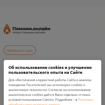
Напишите нам
Об использовании cookies и улучшении
Пользовательское соглашение
пользовательского опыта на Сайте
Политика конфиденциальности
Промо-материалы
Для обеспечения корректной работы Сайта и анализа
поведения Посетителей мы используем cookies и
Настройки cookies
аналогичные технологии. Согласие на использование
аналитических cookies даётся Вами отдельно от иных
Общество с ограниченной ответственностью «Смоленский
условий пользования Сайтом. Подробнее – в
Политике
Проект Помним»
обработки персональных данных
.