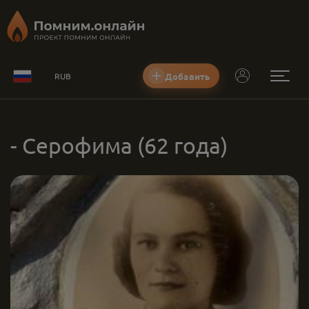
Добавить
RUB
- Серофима
(62 года)