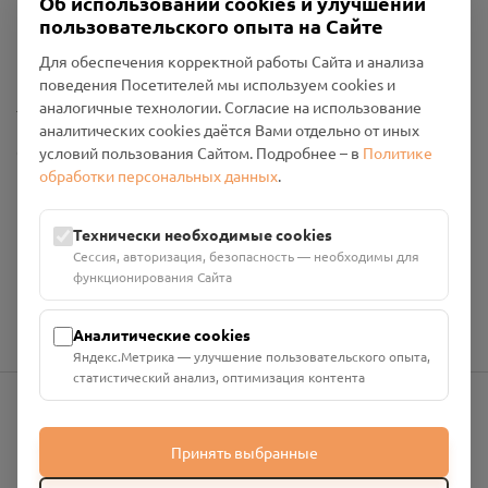
Об использовании cookies и улучшении
Пользовательское соглашение
пользовательского опыта на Сайте
Политика конфиденциальности
Промо-материалы
Для обеспечения корректной работы Сайта и анализа
поведения Посетителей мы используем cookies и
Настройки cookies
аналогичные технологии. Согласие на использование
аналитических cookies даётся Вами отдельно от иных
Общество с ограниченной ответственностью «Смоленский
условий пользования Сайтом. Подробнее – в
Политике
Проект Помним»
обработки персональных данных
.
ИНН: 6700029207 ОГРН: 1256700001986
Юридический адрес: 216790, Смоленская область, р-н
Технически необходимые cookies
Руднянский, г. Рудня, улица Западная, д. 26А, пом. 18
Сессия, авторизация, безопасность — необходимы для
Номер счёта: 40702810901130004287 в АО "АЛЬФА-БАНК"
функционирования Сайта
Кор. счёт: 30101810200000000593
Аналитические cookies
Яндекс.Метрика — улучшение пользовательского опыта,
статистический анализ, оптимизация контента
info@pomnim.online
Принять выбранные