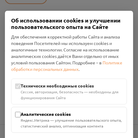
Об использовании cookies и улучшении
Пользовательское соглашение
пользовательского опыта на Сайте
Политика конфиденциальности
Промо-материалы
Для обеспечения корректной работы Сайта и анализа
поведения Посетителей мы используем cookies и
Настройки cookies
аналогичные технологии. Согласие на использование
аналитических cookies даётся Вами отдельно от иных
Общество с ограниченной ответственностью «Смоленский
условий пользования Сайтом. Подробнее – в
Политике
Проект Помним»
обработки персональных данных
.
ИНН: 6700029207 ОГРН: 1256700001986
Юридический адрес: 216790, Смоленская область, р-н
Технически необходимые cookies
Руднянский, г. Рудня, улица Западная, д. 26А, пом. 18
Сессия, авторизация, безопасность — необходимы для
Номер счёта: 40702810901130004287 в АО "АЛЬФА-БАНК"
функционирования Сайта
Кор. счёт: 30101810200000000593
Аналитические cookies
Яндекс.Метрика — улучшение пользовательского опыта,
статистический анализ, оптимизация контента