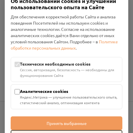
Об использовании cookies и улучшении
Пользовательское соглашение
пользовательского опыта на Сайте
Политика конфиденциальности
Промо-материалы
Для обеспечения корректной работы Сайта и анализа
поведения Посетителей мы используем cookies и
Настройки cookies
аналогичные технологии. Согласие на использование
аналитических cookies даётся Вами отдельно от иных
Общество с ограниченной ответственностью «Смоленский
условий пользования Сайтом. Подробнее – в
Политике
Проект Помним»
обработки персональных данных
.
ИНН: 6700029207 ОГРН: 1256700001986
Юридический адрес: 216790, Смоленская область, р-н
Технически необходимые cookies
Руднянский, г. Рудня, улица Западная, д. 26А, пом. 18
Сессия, авторизация, безопасность — необходимы для
Номер счёта: 40702810901130004287 в АО "АЛЬФА-БАНК"
функционирования Сайта
Кор. счёт: 30101810200000000593
Аналитические cookies
Яндекс.Метрика — улучшение пользовательского опыта,
статистический анализ, оптимизация контента
info@pomnim.online
Принять выбранные