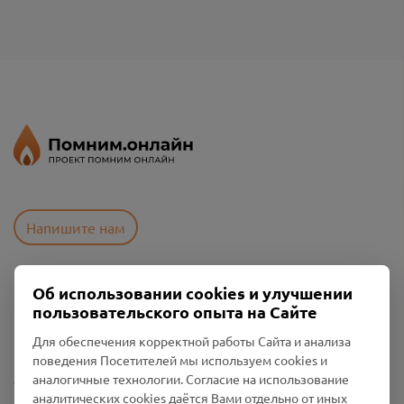
Напишите нам
Об использовании cookies и улучшении
Пользовательское соглашение
пользовательского опыта на Сайте
Политика конфиденциальности
Промо-материалы
Для обеспечения корректной работы Сайта и анализа
поведения Посетителей мы используем cookies и
Настройки cookies
аналогичные технологии. Согласие на использование
аналитических cookies даётся Вами отдельно от иных