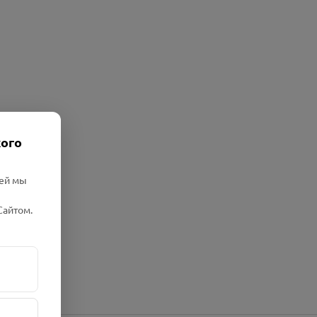
кого
лей мы
Сайтом.