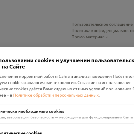
Пользовательское соглашение
Политика конфиденциальности
Промо-материалы
Настройки cookies
пользовании cookies и улучшении пользовательс
 на Сайте
спечения корректной работы Сайта и анализа поведения Посетите
уем cookies и аналогичные технологии. Согласие на использование
оленский Проект Помним»
ческих cookies даётся Вами отдельно от иных условий пользования 
ее – в
Политике обработки персональных данных
.
н Руднянский, г. Рудня, улица Западная, д. 26А, пом. 18
ФА-БАНК"
хнически необходимые cookies
сия, авторизация, безопасность — необходимы для функционирования Сайта
алитические cookies