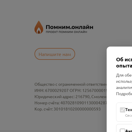
Напишите нам
Об ис
опыта
Для обе
использ
Общество с ограниченной ответственностью «См
аналити
ИНН: 6700029207 ОГРН: 1256700001986
Подробн
Юридический адрес: 216790, Смоленская область, р-
Номер счёта: 40702810901130004287 в АО "АЛЬ
Кор. счёт: 30101810200000000593
Те
Сес
Ан