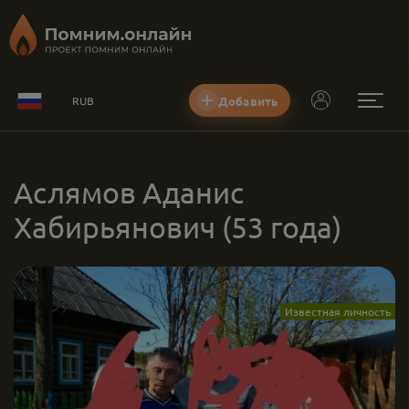
Добавить
RUB
Аслямов Аданис
Хабирьянович
(53 года)
Известная личность