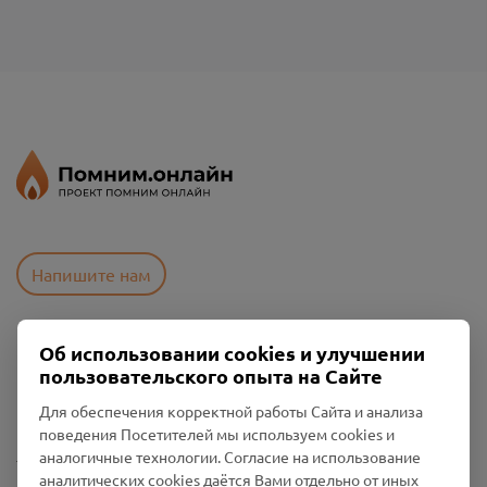
Напишите нам
Об использовании cookies и улучшении
Пользовательское соглашение
пользовательского опыта на Сайте
Политика конфиденциальности
Промо-материалы
Для обеспечения корректной работы Сайта и анализа
поведения Посетителей мы используем cookies и
Настройки cookies
аналогичные технологии. Согласие на использование
аналитических cookies даётся Вами отдельно от иных