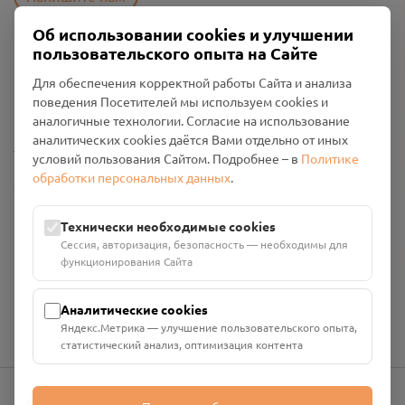
Об использовании cookies и улучшении
пользовательского опыта на Сайте
Пользовательское соглашение
Для обеспечения корректной работы Сайта и анализа
Политика конфиденциальности
поведения Посетителей мы используем cookies и
Промо-материалы
аналогичные технологии. Согласие на использование
аналитических cookies даётся Вами отдельно от иных
Настройки cookies
условий пользования Сайтом. Подробнее – в
Политике
обработки персональных данных
.
Общество с ограниченной ответственностью «Смоленский
Проект Помним»
ИНН: 6700029207 ОГРН: 1256700001986
Технически необходимые cookies
Юридический адрес: 216790, Смоленская область, р-н
Сессия, авторизация, безопасность — необходимы для
Руднянский, г. Рудня, улица Западная, д. 26А, пом. 18
функционирования Сайта
Номер счёта: 40702810901130004287 в АО "АЛЬФА-БАНК"
Кор. счёт: 30101810200000000593
Аналитические cookies
Яндекс.Метрика — улучшение пользовательского опыта,
статистический анализ, оптимизация контента