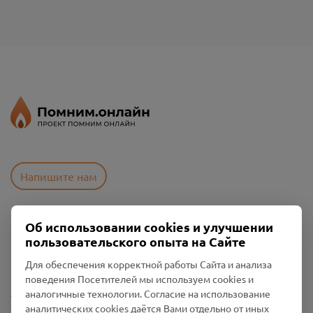
Напишите нам
Об использовании cookies и улучшении
Пользовательское соглашение
пользовательского опыта на Сайте
Политика конфиденциальности
Промо-материалы
Для обеспечения корректной работы Сайта и анализа
поведения Посетителей мы используем cookies и
Настройки cookies
аналогичные технологии. Согласие на использование
аналитических cookies даётся Вами отдельно от иных