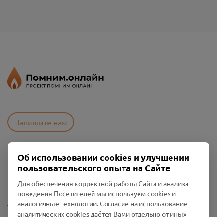
Напишите нам
Об использовании cookies и улучшении
Пользовательское соглашение
пользовательского опыта на Сайте
Политика конфиденциальности
Промо-материалы
Для обеспечения корректной работы Сайта и анализа
поведения Посетителей мы используем cookies и
Настройки cookies
аналогичные технологии. Согласие на использование
аналитических cookies даётся Вами отдельно от иных