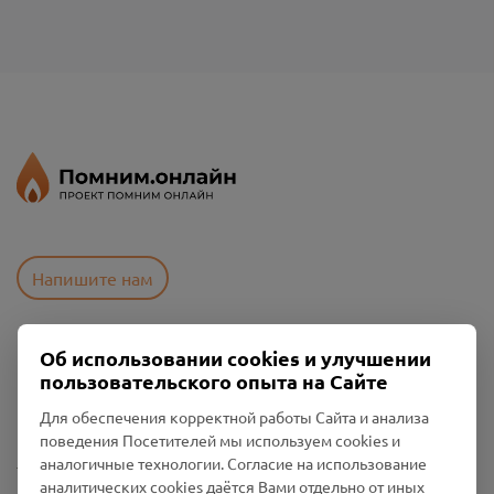
Напишите нам
Об использовании cookies и улучшении
Пользовательское соглашение
пользовательского опыта на Сайте
Политика конфиденциальности
Промо-материалы
Для обеспечения корректной работы Сайта и анализа
поведения Посетителей мы используем cookies и
Настройки cookies
аналогичные технологии. Согласие на использование
аналитических cookies даётся Вами отдельно от иных