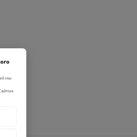
кого
лей мы
Сайтом.