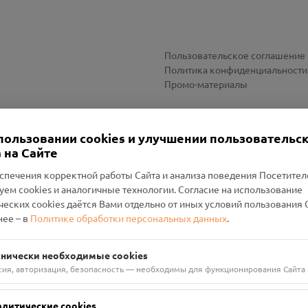
Пользовательское соглашение
Политика конфиденциальности
Промо-материалы
Настройки cookies
пользовании cookies и улучшении пользовательс
 на Сайте
спечения корректной работы Сайта и анализа поведения Посетите
уем cookies и аналогичные технологии. Согласие на использование
оленский Проект Помним»
ческих cookies даётся Вами отдельно от иных условий пользования 
ее – в
Политике обработки персональных данных
.
н Руднянский, г. Рудня, улица Западная, д. 26А, пом. 18
ФА-БАНК"
хнически необходимые cookies
сия, авторизация, безопасность — необходимы для функционирования Сайта
алитические cookies