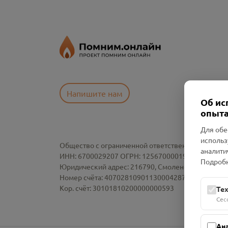
Напишите нам
Об ис
опыта
Для обе
использ
Общество с ограниченной ответственностью «См
аналити
ИНН: 6700029207 ОГРН: 1256700001986
Подробн
Юридический адрес: 216790, Смоленская область, р-
Номер счёта: 40702810901130004287 в АО "АЛЬ
Кор. счёт: 30101810200000000593
Те
Сес
Ан