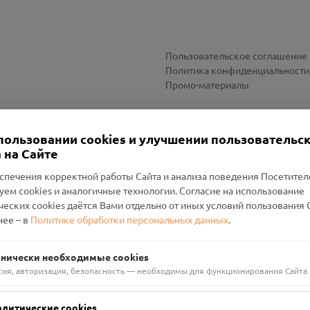
Пользовательское соглашение
Политика конфиденциальности
Промо-материалы
Настройки cookies
пользовании cookies и улучшении пользовательс
 на Сайте
спечения корректной работы Сайта и анализа поведения Посетите
уем cookies и аналогичные технологии. Согласие на использование
оленский Проект Помним»
ческих cookies даётся Вами отдельно от иных условий пользования 
ее – в
Политике обработки персональных данных
.
н Руднянский, г. Рудня, улица Западная, д. 26А, пом. 18
ФА-БАНК"
хнически необходимые cookies
сия, авторизация, безопасность — необходимы для функционирования Сайта
алитические cookies