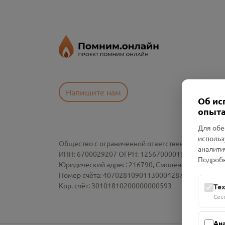
Напишите нам
Об ис
опыта
Для обе
использ
Общество с ограниченной ответственностью «См
аналити
ИНН: 6700029207 ОГРН: 1256700001986
Подробн
Юридический адрес: 216790, Смоленская область, р-
Номер счёта: 40702810901130004287 в АО "АЛЬ
Кор. счёт: 30101810200000000593
Те
Сес
Ан