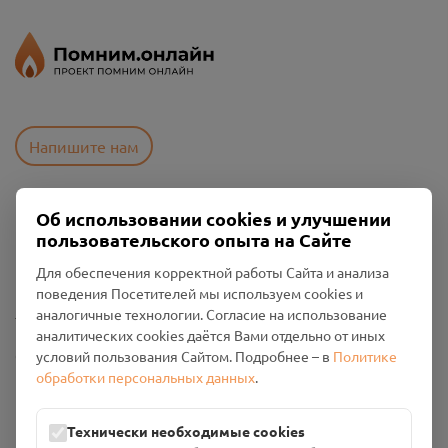
Напишите нам
Об использовании cookies и улучшении
Пользовательское соглашение
пользовательского опыта на Сайте
Политика конфиденциальности
Промо-материалы
Для обеспечения корректной работы Сайта и анализа
поведения Посетителей мы используем cookies и
Настройки cookies
аналогичные технологии. Согласие на использование
аналитических cookies даётся Вами отдельно от иных
Общество с ограниченной ответственностью «Смоленский
условий пользования Сайтом. Подробнее – в
Политике
Проект Помним»
обработки персональных данных
.
ИНН: 6700029207 ОГРН: 1256700001986
Юридический адрес: 216790, Смоленская область, р-н
Технически необходимые cookies
Руднянский, г. Рудня, улица Западная, д. 26А, пом. 18