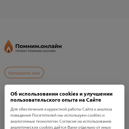
Напишите нам
Об использовании cookies и улучшении
Пользовательское соглашение
пользовательского опыта на Сайте
Политика конфиденциальности
Промо-материалы
Для обеспечения корректной работы Сайта и анализа
поведения Посетителей мы используем cookies и
Настройки cookies
аналогичные технологии. Согласие на использование
аналитических cookies даётся Вами отдельно от иных