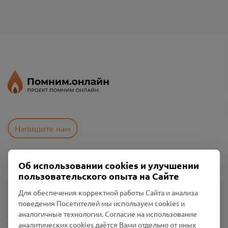
Напишите нам
Об использовании cookies и улучшении
Пользовательское соглашение
пользовательского опыта на Сайте
Политика конфиденциальности
Промо-материалы
Для обеспечения корректной работы Сайта и анализа
поведения Посетителей мы используем cookies и
Настройки cookies
аналогичные технологии. Согласие на использование
аналитических cookies даётся Вами отдельно от иных